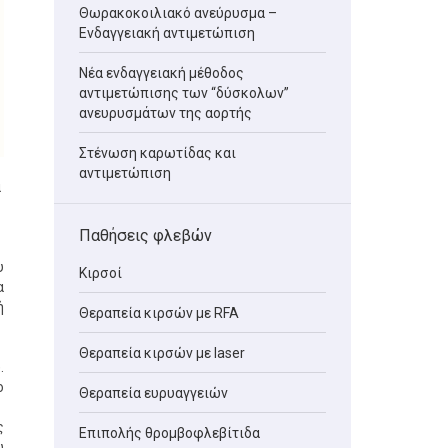
Θωρακοκοιλιακό ανεύρυσμα –
Ενδαγγειακή αντιμετώπιση
Νέα ενδαγγειακή μέθοδος
αντιμετώπισης των “δύσκολων”
ανευρυσμάτων της αορτής
Στένωση καρωτίδας και
αντιμετώπιση
α
Παθήσεις φλεβών
υ
Κιρσοί
α
ή
Θεραπεία κιρσών με RFA
Θεραπεία κιρσών με laser
.
ο
Θεραπεία ευρυαγγειών
ς
Επιπολής θρομβοφλεβίτιδα
υ