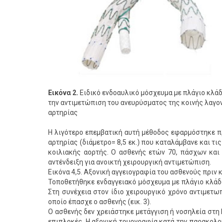
Εικόνα 2.
Ειδικό ενδοαυλικό μόσχευμα με πλάγιο κλάδ
την αντιμετώπιση του ανευρύσματος της κοινής λαγο
αρτηρίας
Η λιγότερο επεμβατική αυτή μέθοδος εφαρμόστηκε π
αρτηρίας (διάμετρο= 8,5 εκ.) που καταλάμβανε και τι
κοιλιακής αορτής. Ο ασθενής ετών 70, πάσχων και
αντένδειξη για ανοικτή χειρουργική αντιμετώπιση.
Εικόνα 4,5. Αξονική αγγειογραφία του ασθενούς πριν
Τοποθετήθηκε ενδαγγειακό μόσχευμα με πλάγιο κλάδο
Στη συνέχεια στον ίδιο χειρουργικό χρόνο αντιμετω
οποίο έπασχε ο ασθενής (εικ. 3).
Ο ασθενής δεν χρειάστηκε μετάγγιση ή νοσηλεία στη 
επιπλοκές. Η αξονική τομογραφία κατά την παρακολο