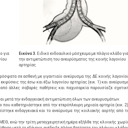
ο για
Εικόνα 3.
Ειδικό ενδοαυλικό μόσχευμα με πλάγιο κλάδο γι
νίου
την αντιμετώπιση του ανευρύσματος της κοινής λαγονίου
αρτηρίας
ρόσφατα σε ασθενή με γιγαντιαίο ανεύρυσμα της ΔΕ κοινής λαγονίο
ς εκφύσεις της έσω και έξω λαγονίου αρτηρίας (εικ. 1) και ανεύρυσμ
 από άλλες σοβαρές παθήσεις και παχυσαρκία παρουσίαζε σχετικ
 και μετά την ενδαγγειακή αντιμετώπιση όλων των ανευρυσμάτων.
 που καθετηριάστηκε από την ετερόπλευρη μηριαία αρτηρία (εικ. 2)
πίστηκε ενδαγγειακά και το ανεύρυσμα της κοιλιακής αορτής από τ
ΜΕΘ, ενώ την τρίτη μετεγχειρητική ημέρα εξήλθε της κλινικής χωρί
ύθηση μετά το εξάμηνο ανέδειξε πλήρη βατότητα του πλάγιου κλάδο