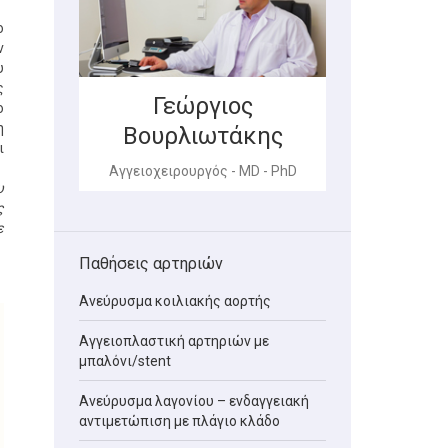
ο
ν
υ
ς
Γεώργιος
ο
η
Βουρλιωτάκης
ι
Αγγειοχειρουργός - MD - PhD
υ
ς
ε
Παθήσεις αρτηριών
Ανεύρυσμα κοιλιακής αορτής
Αγγειοπλαστική αρτηριών με
μπαλόνι/stent
Ανεύρυσμα λαγονίου – ενδαγγειακή
αντιμετώπιση με πλάγιο κλάδο